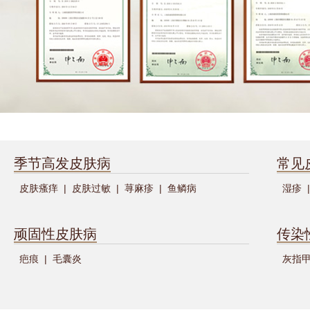
季节高发皮肤病
常见
皮肤瘙痒
|
皮肤过敏
|
荨麻疹
|
鱼鳞病
湿疹
|
顽固性皮肤病
传染
疤痕
|
毛囊炎
灰指