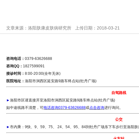
文章来源：洛阳肤康皮肤病研究所 上传日期：2018-03-21
咨询电话：
0379-63626688
咨询QQ：
1827599091
接诊时间：
8:00-20:00(全年无休)
医院地址：
洛阳市涧西区延安路9路车终点站(牡丹广场)
自驾路线
►
洛阳市区请直接开至洛阳市涧西区延安路9路车终点站(牡丹广场)
如中途线路不清楚，可
电话咨询0379-63626688
或
点击咨询
进行询问。
公交
►
市内乘：9快、9、59、75、 24、54、95、84到牡丹广场东下车步行至洛阳
火车站