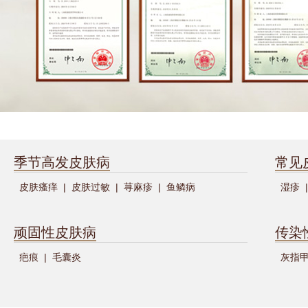
季节高发皮肤病
常见
皮肤瘙痒
|
皮肤过敏
|
荨麻疹
|
鱼鳞病
湿疹
|
顽固性皮肤病
传染
疤痕
|
毛囊炎
灰指